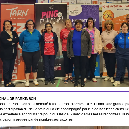
ONAL DE PARKINSON
nal de Parkinson s'est déroulé à Vallon Pont-d'Arc les 10 et 11 mai. Une grande p
 la participation d'Eric Servoin qui a été accompagné par l'un de nos techniciens K
le expérience enrichissante pour tous les deux avec de très belles rencontres. Brav
icipation marquée par de nombreuses victoires!