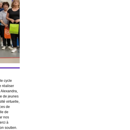
le cycle
 réaliser
, Alexandra,
ine de jeunes
té virtuelle,
nces de
lle de
ar nos
erci à
on soutien.