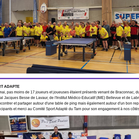
RT ADAPTE
mai, pas moins de 17 joueurs et joueuses étaient présents venant de Braconnac, 
l Jacques Besse de Lavaur, de l'Institut Médico-Educatif (IME) Bellevue et de Labr
ncontrer et partager autour d'une table de ping mais également autour d'un bon rep
ticipants et merci au Comité Sport Adapté du Tarn pour son engagement à nos côtés