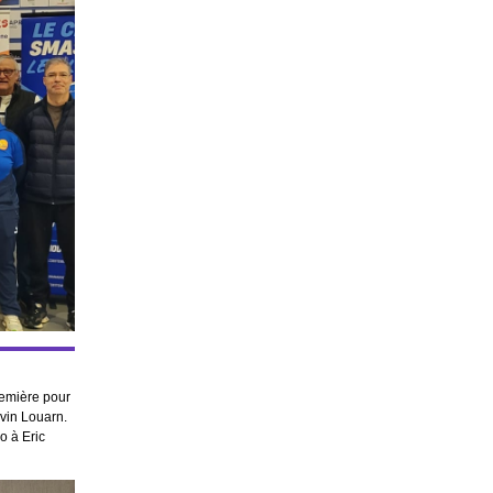
remière pour
évin Louarn.
o à Eric