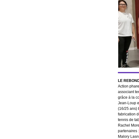
LE REBOND
Action phare
associant te
grâce à la c
Jean-Loup et
(16/25 ans) 
fabrication 
tennis de ta
Rachel Moret
partenaires 
Malory Lasni