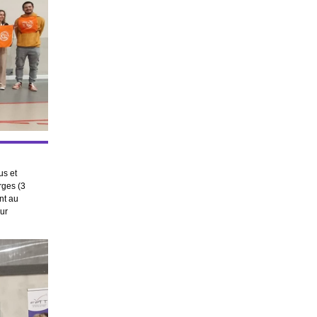
us et
rges (3
nt au
ur