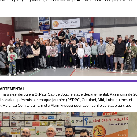
n au Ping VR (Ping Virtuel), la possibilité de profiter de l'espace free ping avec des f
PARTEMENTAL
 mars s'est déroulé à St Paul Cap de Joux le stage départemental. Pas moins de 2
ubs étaient présents sur chaque journée (PSPPC, Graulhet, Albi, Labruguières et
 Merci au Comité du Tarn et à Alain Fitoussi pour avoir confié ce stage au club.