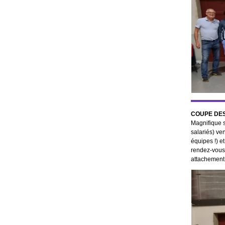
COUPE DE
Magnifique s
salariés) ve
équipes !) e
rendez-vous.
attachemen