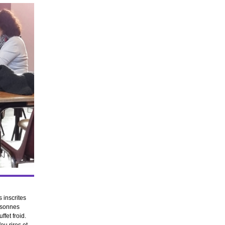
 inscrites
rsonnes
fet froid.