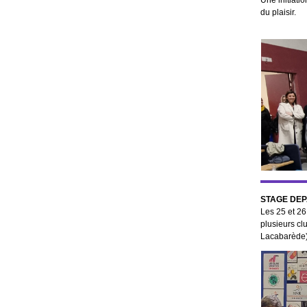
Une initiatio
du plaisir.
STAGE DE
Les 25 et 26
plusieurs cl
Lacabarède).