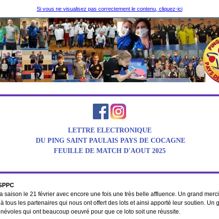
Si vous ne visualisez pas correctement le contenu, cliquez-ici
LETTRE ELECTRONIQUE
DU PING SAINT PAULAIS PAYS DE COCAGNE
FEUILLE DE MATCH D'AOUT 2025
PSPPC
la saison le 21 février avec encore une fois une très belle affluence. Un grand merc
 à tous les partenaires qui nous ont offert des lots et ainsi apporté leur soutien. Un
énévoles qui ont beaucoup oeuvré pour que ce loto soit une réussite.