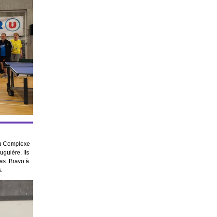
du Complexe
uguière. Ils
as. Bravo à
.