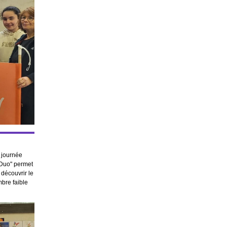
e journée
 Duo" permet
 découvrir le
mbre faible