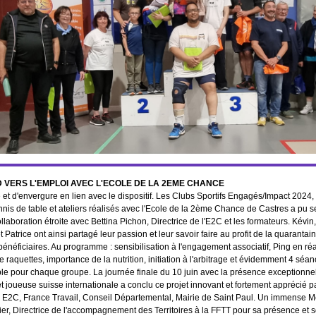
 VERS L'EMPLOI AVEC L'ECOLE DE LA 2EME CHANCE
 et d'envergure en lien avec le dispositif. Les Clubs Sportifs Engagés/Impact 2024, 
nnis de table et ateliers réalisés avec l'Ecole de la 2ème Chance de Castres a pu se
ollaboration étroite avec Bettina Pichon, Directrice de l'E2C et les formateurs. Kévin
 Patrice ont ainsi partagé leur passion et leur savoir faire au profit de la quaranta
bénéficiaires. Au programme : sensibilisation à l'engagement associatif, Ping en réali
de raquettes, importance de la nutrition, initiation à l'arbitrage et évidemment 4 séa
ble pour chaque groupe. La journée finale du 10 juin avec la présence exceptionne
 joueuse suisse internationale a conclu ce projet innovant et fortement apprécié p
: E2C, France Travail, Conseil Départemental, Mairie de Saint Paul. Un immense M
er, Directrice de l'accompagnement des Territoires à la FFTT pour sa présence et s