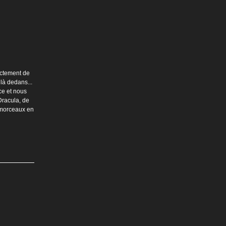
ectement de
 là dedans...
ce et nous
Dracula, de
 morceaux en