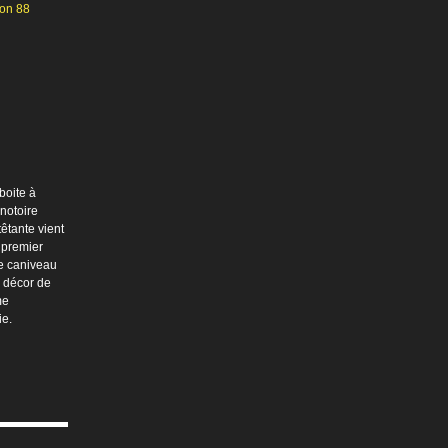
Von 88
boite à
notoire
êtante vient
 premier
e caniveau
 décor de
me
ie.