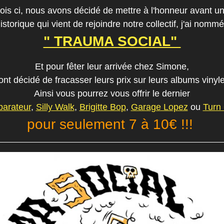
is ci, nous avons décidé de mettre à l'honneur avant un
istorique qui vient de rejoindre notre collectif,
j'ai nommé
" TRAUMA SOCIAL"
Et pour fêter leur arrivée chez Simone,
 ont décidé de fracasser leurs prix sur leurs albums vinyl
Ainsi vous pourrez vous offrir le dernier
arateur
,
Silly Walk
,
Brigitte Bop
,
Garage Lopez
ou
Turn 
pour seulement 7 à 10€ !!!