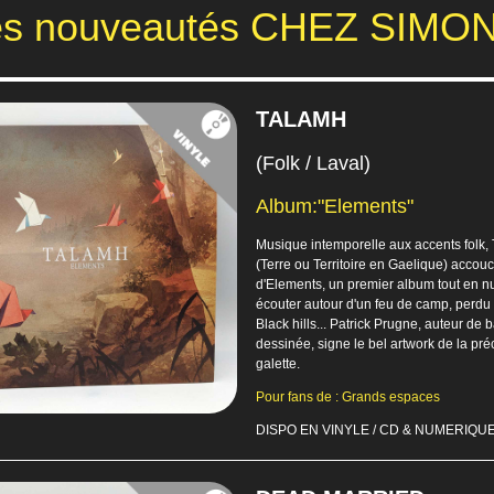
es nouveautés CHEZ SIMO
TALAMH
(Folk / Laval)
Album:"Elements"
Musique intemporelle aux accents folk,
(Terre ou Territoire en Gaelique) accou
d'Elements, un premier album tout en n
écouter autour d'un feu de camp, perdu
Black hills... Patrick Prugne, auteur de
dessinée, signe le bel artwork de la pr
galette.
Pour fans de : Grands espaces
DISPO EN VINYLE / CD & NUMERIQU