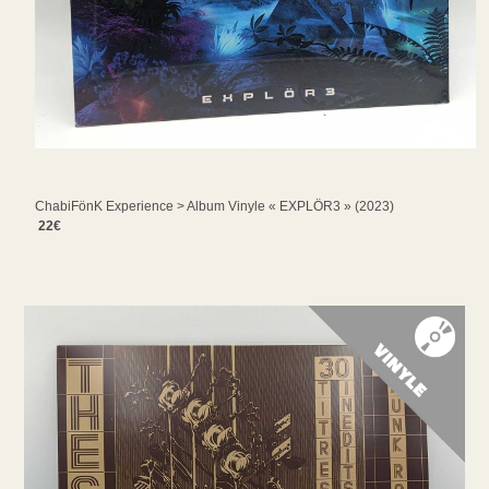
ChabiFönK Experience > Album Vinyle « EXPLÖR3 » (2023)
22€