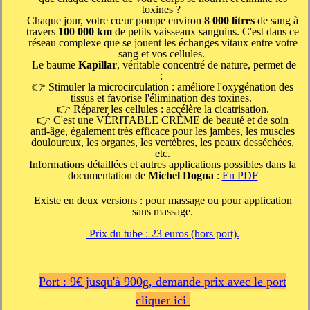
toxines ?
Chaque jour, votre cœur pompe environ
8 000 litres
de sang à
travers
100 000 km
de petits vaisseaux sanguins. C'est dans ce
réseau complexe que se jouent les échanges vitaux entre votre
sang et vos cellules.
Le baume
Kapillar
, véritable concentré de nature, permet de
:
👉 Stimuler la microcirculation : améliore l'oxygénation des
tissus et favorise l'élimination des toxines.
👉 Réparer les cellules : accélère la cicatrisation.
👉 C'est une VÉRITABLE CRÈME de beauté et de soin
anti-âge, également très efficace pour les jambes, les muscles
douloureux, les organes, les vertèbres, les peaux desséchées,
etc.
Informations détaillées et autres applications possibles dans la
documentation de
Michel Dogna
:
En PDF
Existe en deux versions : pour massage ou pour application
sans massage.
Prix du tube : 23 euros (hors port).
Port : 9€ jusqu'à 900g,
demande prix avec le port
cliquer ici