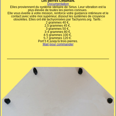
Les pierres Cintamani.
Documentation
Elles proviennent du système stellaire de Sirius. Leur vibration est la
plus élevée de toutes les pierres connues.
Elle vous éveille à votre mission, renforce votre guidance intérieure et le
contact avec votre moi supérieur, dissout les systèmes de croyance
obsolètes. Elles ont été tachyonisées par Tachyonis.org. Tarifs :
2 grammes 40 €,
2,5 grammes 45 €,
3 grammes 50 €,
3-4 grammes 80 €,
4-5 grammes 100 €,
5-7 grammes 120 €.
Port 5 € jusqu'à trois pierres.
Mail pour commander