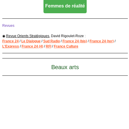
Femmes de réalité
Revues
◉
Revue Orients Stratégiques
, David Rigoulet-Roze :
France 24
/
Le Dialogue
/
Sud Radio
/
France 24 (bis)
/
France 24 (ter)
/
L'Express
/
France 24 (4)
/
RFI
/
France Culture
Beaux arts