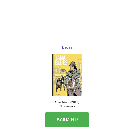
Décès
Tana blues
(2013),
Ndrematoa
Actua BD